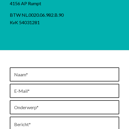
4156 AP Rumpt
BTW NL.0020.06.982.B.90
KvK 54031281