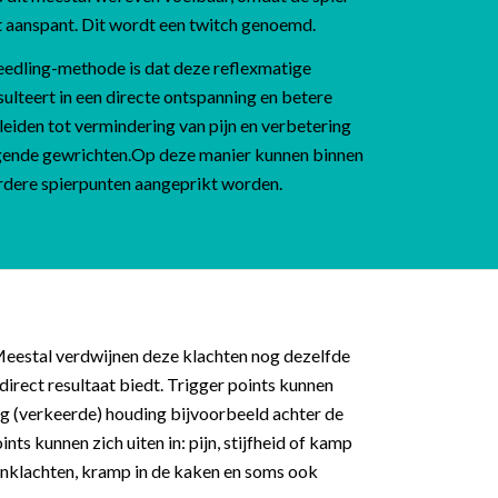
rt aanspant. Dit wordt een twitch genoemd.
eedling-methode is dat deze reflexmatige
sulteert in een directe ontspanning en betere
leiden tot vermindering van pijn en verbetering
gende gewrichten.Op deze manier kunnen binnen
rdere spierpunten aangeprikt worden.
 Meestal verdwijnen deze klachten nog dezelfde
irect resultaat biedt. Trigger points kunnen
ig (verkeerde) houding bijvoorbeeld achter de
s kunnen zich uiten in: pijn, stijfheid of kamp
jnklachten, kramp in de kaken en soms ook