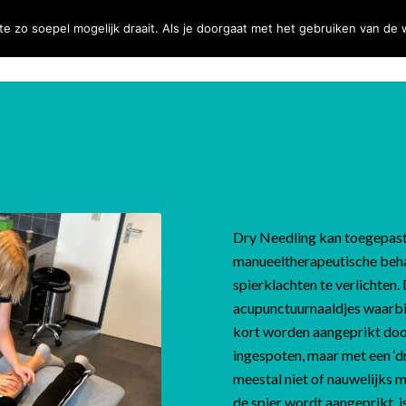
zo soepel mogelijk draait. Als je doorgaat met het gebruiken van de we
Home
Wie zijn wij?
Fysiotherapie
Dry Needling kan toegepast
manueeltherapeutische beh
spierklachten te verlichten
acupunctuurnaaldjes waarbij
kort worden aangeprikt door
ingespoten, maar met een ‘d
meestal niet of nauwelijks m
de spier wordt aangeprikt, i