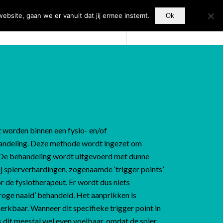
bsite, gaan we er vanuit dat jij ermee instemt.
Ok
Fitness
Contact
 worden binnen een fysio- en/of
andeling. Deze methode wordt ingezet om
. De behandeling wordt uitgevoerd met dunne
 spierverhardingen, zogenaamde ‘trigger points’
 de fysiotherapeut. Er wordt dus niets
roge naald’ behandeld. Het aanprikken is
erkbaar. Wanneer dit specifieke trigger point in
s dit meestal wel even voelbaar, omdat de spier