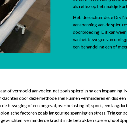
als reflex op het naaldje ko
Het idee achter deze Dry N
aanspanning van de spier, re
doorbloeding. Dit kan weer 
van het bewegen van omlig
een behandeling een of mee
ar of vermoeid aanvoelen, net zoals spierpijn na een inspanning.
jnklachten door deze methode snel kunnen verminderen en dus een d
rde beweging of een ongeval, overbelasting bij sport, een langdur
ogische factoren zoals langdurige spanning en stress. Trigger point
 gewrichten, verminderde kracht in de betrokken spieren, hoofdpi