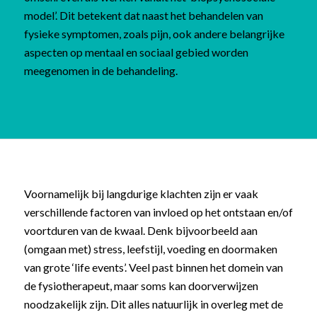
model’. Dit betekent dat naast het behandelen van
fysieke symptomen, zoals pijn, ook andere belangrijke
aspecten op mentaal en sociaal gebied worden
meegenomen in de behandeling.
Voornamelijk bij langdurige klachten zijn er vaak
verschillende factoren van invloed op het ontstaan en/of
voortduren van de kwaal. Denk bijvoorbeeld aan
(omgaan met) stress, leefstijl, voeding en doormaken
van grote ‘life events’. Veel past binnen het domein van
de fysiotherapeut, maar soms kan doorverwijzen
noodzakelijk zijn. Dit alles natuurlijk in overleg met de