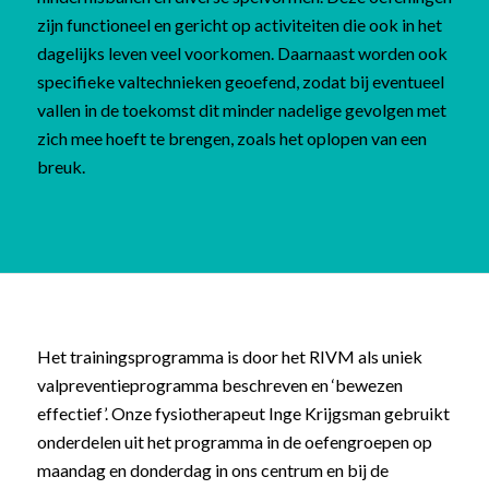
zijn functioneel en gericht op activiteiten die ook in het
dagelijks leven veel voorkomen. Daarnaast worden ook
specifieke valtechnieken geoefend, zodat bij eventueel
vallen in de toekomst dit minder nadelige gevolgen met
zich mee hoeft te brengen, zoals het oplopen van een
breuk.
Het trainingsprogramma is door het RIVM als uniek
valpreventieprogramma beschreven en ‘bewezen
effectief’. Onze fysiotherapeut Inge Krijgsman gebruikt
onderdelen uit het programma in de oefengroepen op
maandag en donderdag in ons centrum en bij de